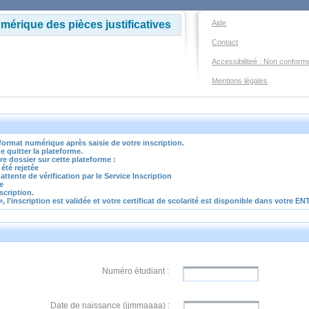
mérique des pièces justificatives
Aide
Contact
Accessibiliteé : Non conform
Mentions légales
u format numérique
après
saisie de votre inscription.
e quitter la plateforme.
re dossier sur cette plateforme :
été rejetée
attente de vérification par le Service Inscription
e
nscription.
», l’inscription est validée et votre certificat de scolarité est disponible dans votre E
Numéro étudiant :
Date de naissance (jjmmaaaa) :